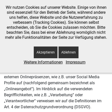
Wir nutzen Cookies auf unserer Website. Einige von ihnen
sind essenziell für den Betrieb der Seite, während andere
uns helfen, diese Website und die Nutzererfahrung zu
verbessern (Tracking Cookies). Sie können selbst
Aktuelle Seite:
Startseite
Impressum
Homepage
entscheiden, ob Sie die Cookies zulassen möchten. Bitte
beachten Sie, dass bei einer Ablehnung womöglich nicht
Datenschutzerklärung
mehr alle Funktionalitäten der Seite zur Verfügung stehen.
Diese Datenschutzerklärung klärt Sie über die Art, den
Akzeptieren
Ablehnen
Umfang und Zweck der Verarbeitung von
personenbezogenen Daten (nachfolgend kurz „Daten“)
Weitere Informationen
Impressum
innerhalb unseres Onlineangebotes und der mit ihm
verbundenen Webseiten, Funktionen und Inhalte sowie
externen Onlinepräsenzen, wie z.B. unser Social Media
Profile auf (nachfolgend gemeinsam bezeichnet als
„Onlineangebot“). Im Hinblick auf die verwendeten
Begrifflichkeiten, wie z.B. „Verarbeitung“ oder
„Verantwortlicher“ verweisen wir auf die Definitionen im
Art. 4 der Datenschutzgrundverordnung (DSGVO).