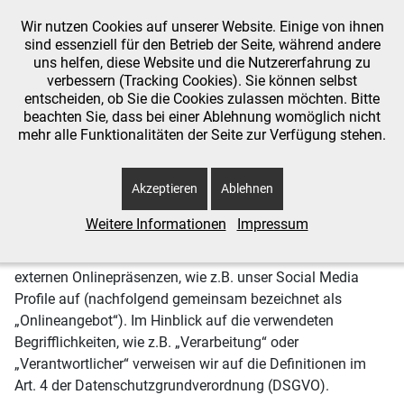
Wir nutzen Cookies auf unserer Website. Einige von ihnen
sind essenziell für den Betrieb der Seite, während andere
uns helfen, diese Website und die Nutzererfahrung zu
verbessern (Tracking Cookies). Sie können selbst
Aktuelle Seite:
Startseite
Homepage
entscheiden, ob Sie die Cookies zulassen möchten. Bitte
beachten Sie, dass bei einer Ablehnung womöglich nicht
Datenschutzerklärung
mehr alle Funktionalitäten der Seite zur Verfügung stehen.
Diese Datenschutzerklärung klärt Sie über die Art, den
Akzeptieren
Ablehnen
Umfang und Zweck der Verarbeitung von
personenbezogenen Daten (nachfolgend kurz „Daten“)
Weitere Informationen
Impressum
innerhalb unseres Onlineangebotes und der mit ihm
verbundenen Webseiten, Funktionen und Inhalte sowie
externen Onlinepräsenzen, wie z.B. unser Social Media
Profile auf (nachfolgend gemeinsam bezeichnet als
„Onlineangebot“). Im Hinblick auf die verwendeten
Begrifflichkeiten, wie z.B. „Verarbeitung“ oder
„Verantwortlicher“ verweisen wir auf die Definitionen im
Art. 4 der Datenschutzgrundverordnung (DSGVO).